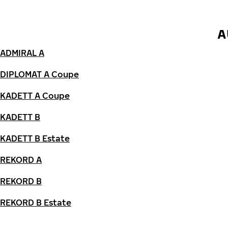
A
ADMIRAL A
DIPLOMAT A Coupe
KADETT A Coupe
KADETT B
KADETT B Estate
REKORD A
REKORD B
REKORD B Estate