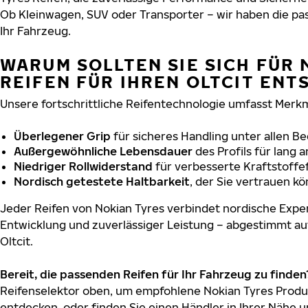
Ob Kleinwagen, SUV oder Transporter – wir haben die p
Ihr Fahrzeug.
WARUM SOLLTEN SIE SICH FÜR 
REIFEN FÜR IHREN OLTCIT ENT
Unsere fortschrittliche Reifentechnologie umfasst Merkm
Überlegener Grip
für sicheres Handling unter allen B
Außergewöhnliche Lebensdauer
des Profils für lang 
Niedriger Rollwiderstand
für verbesserte Kraftstoffef
Nordisch getestete Haltbarkeit
, der Sie vertrauen k
Jeder Reifen von Nokian Tyres verbindet nordische Exper
Entwicklung und zuverlässiger Leistung – abgestimmt au
Oltcit.
Bereit, die passenden Reifen für Ihr Fahrzeug zu finden
Reifenselektor oben, um empfohlene Nokian Tyres Produkt
entdecken, oder finden Sie einen Händler in Ihrer Nähe u