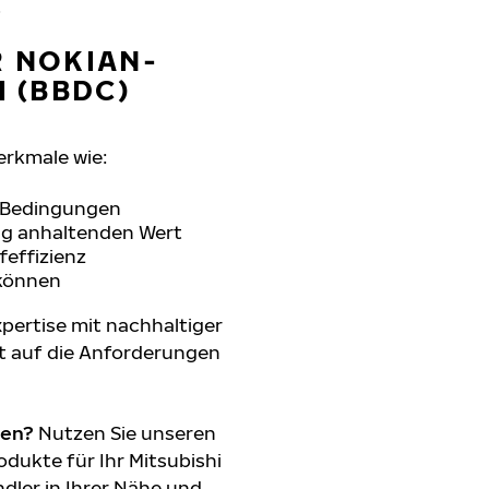
.
R NOKIAN-
I (BBDC)
erkmale wie:
n Bedingungen
ang anhaltenden Wert
feffizienz
 können
pertise mit nachhaltiger
t auf die Anforderungen
den?
Nutzen Sie unseren
dukte für Ihr Mitsubishi
dler in Ihrer Nähe und