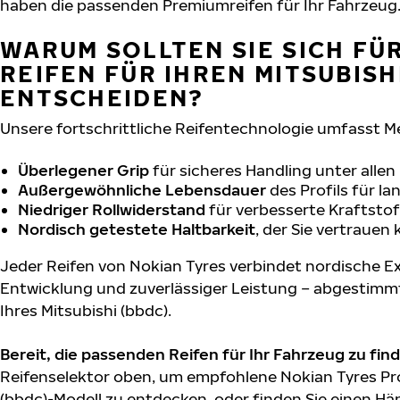
haben die passenden Premiumreifen für Ihr Fahrzeug
WARUM SOLLTEN SIE SICH FÜ
REIFEN FÜR IHREN MITSUBISH
ENTSCHEIDEN?
Unsere fortschrittliche Reifentechnologie umfasst M
Überlegener Grip
für sicheres Handling unter alle
Außergewöhnliche Lebensdauer
des Profils für l
Niedriger Rollwiderstand
für verbesserte Kraftstof
Nordisch getestete Haltbarkeit
, der Sie vertrauen
Jeder Reifen von Nokian Tyres verbindet nordische Ex
Entwicklung und zuverlässiger Leistung – abgestimm
Ihres Mitsubishi (bbdc).
Bereit, die passenden Reifen für Ihr Fahrzeug zu fin
Reifenselektor oben, um empfohlene Nokian Tyres Pro
(bbdc)-Modell zu entdecken, oder finden Sie einen Hän