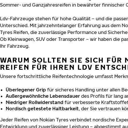
Sommer- und Ganzjahresreifen in bewährter finnischer Q
Ldv-Fahrzeuge stehen für hohe Qualität – und die pass
Unterschied. Mit jahrzehntelanger Erfahrung aus dem No
Tyres Reifen, die zuverlässige Performance und Sicherhe
Ob Kleinwagen, SUV oder Transporter – wir haben die p
Ihr Fahrzeug.
WARUM SOLLTEN SIE SICH FÜR 
REIFEN FÜR IHREN LDV ENTSC
Unsere fortschrittliche Reifentechnologie umfasst Merkm
Überlegener Grip
für sicheres Handling unter allen B
Außergewöhnliche Lebensdauer
des Profils für lang 
Niedriger Rollwiderstand
für verbesserte Kraftstoffef
Nordisch getestete Haltbarkeit
, der Sie vertrauen k
Jeder Reifen von Nokian Tyres verbindet nordische Exper
Entwicklung und zuverlässiger Leistung – abgestimmt au