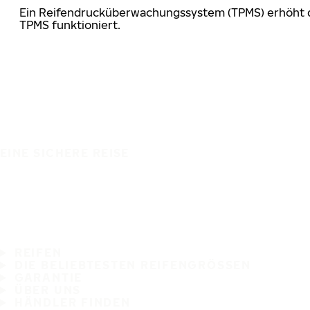
Ein Reifendrucküberwachungssystem (TPMS) erhöht die
TPMS funktioniert.
EINE SICHERE REISE
REIFEN
DIE BELIEBTESTEN REIFENGRÖSSEN
GARANTIE
ÜBER UNS
HÄNDLER FINDEN