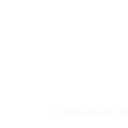
Zum Hauptinhalt springen
Startseite
FINDEN SIE 