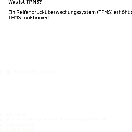
Was ist TPMS?
Ein Reifendrucküberwachungssystem (TPMS) erhöht die
TPMS funktioniert.
EINE SICHERE REISE
REIFEN
DIE BELIEBTESTEN REIFENGRÖSSEN
GARANTIE
ÜBER UNS