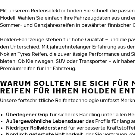
Mit unserem Reifenselektor finden Sie schnell die passen
Modell. Wählen Sie einfach Ihre Fahrzeugdaten aus und e
Sommer- und Ganzjahresreifen in bewährter finnischer Q
Holden-Fahrzeuge stehen für hohe Qualität – und die p
den Unterschied. Mit jahrzehntelanger Erfahrung aus de
Nokian Tyres Reifen, die zuverlässige Performance und S
bieten. Ob Kleinwagen, SUV oder Transporter – wir habe
Premiumreifen für Ihr Fahrzeug.
WARUM SOLLTEN SIE SICH FÜR 
REIFEN FÜR IHREN HOLDEN EN
Unsere fortschrittliche Reifentechnologie umfasst Merkm
Überlegener Grip
für sicheres Handling unter allen B
Außergewöhnliche Lebensdauer
des Profils für lang 
Niedriger Rollwiderstand
für verbesserte Kraftstoffef
Nordisch getestete Haltbarkeit
, der Sie vertrauen k