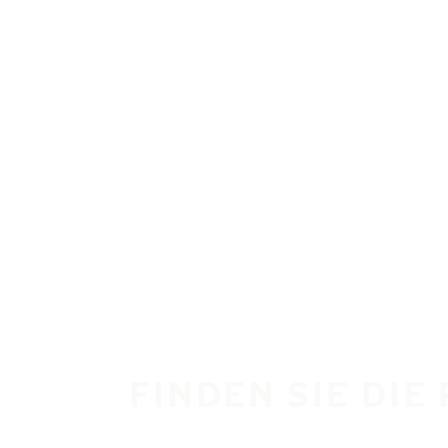
Zum Hauptinhalt springen
Startseite
FINDEN SIE DIE