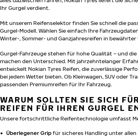
alles dazwischen fahren, Nokian Tyres liefert die Sich
Ihr Gurgel verdient.
Mit unserem Reifenselektor finden Sie schnell die pas
Gurgel-Modell. Wählen Sie einfach Ihre Fahrzeugdate
Winter-, Sommer- und Ganzjahresreifen in bewährter f
Gurgel-Fahrzeuge stehen für hohe Qualität – und di
machen den Unterschied. Mit jahrzehntelanger Erfa
entwickelt Nokian Tyres Reifen, die zuverlässige Per
bei jedem Wetter bieten. Ob Kleinwagen, SUV oder Tra
passenden Premiumreifen für Ihr Fahrzeug.
WARUM SOLLTEN SIE SICH FÜ
REIFEN FÜR IHREN GURGEL E
Unsere fortschrittliche Reifentechnologie umfasst M
Überlegener Grip
für sicheres Handling unter alle