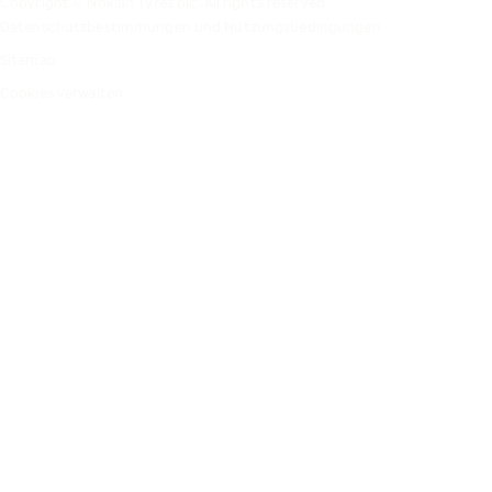
Copyright © Nokian Tyres plc. All rights reserved.
Datenschutzbestimmungen und Nutzungsbedingungen
Sitemap
Cookies verwalten