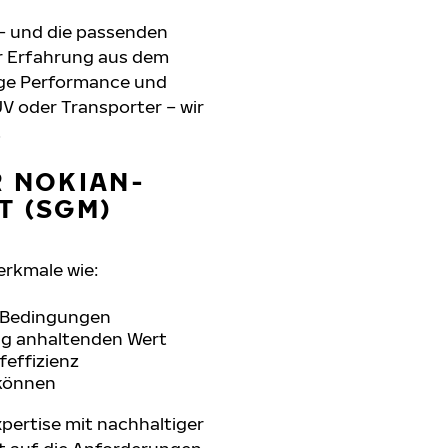
 – und die passenden
r Erfahrung aus dem
sige Performance und
UV oder Transporter – wir
.
R NOKIAN-
T (SGM)
erkmale wie:
n Bedingungen
ang anhaltenden Wert
feffizienz
 können
pertise mit nachhaltiger