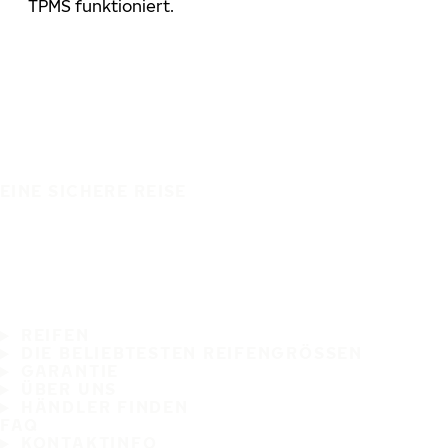
TPMS funktioniert.
EINE SICHERE REISE
REIFEN
DIE BELIEBTESTEN REIFENGRÖSSEN
GARANTIE
ÜBER UNS
HÄNDLER FINDEN
FAQ
KONTAKTINFO