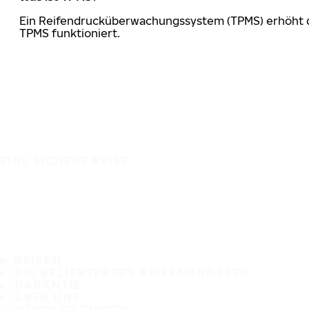
Ein Reifendrucküberwachungssystem (TPMS) erhöht die
TPMS funktioniert.
EINE SICHERE REISE
REIFEN
DIE BELIEBTESTEN REIFENGRÖSSEN
GARANTIE
ÜBER UNS