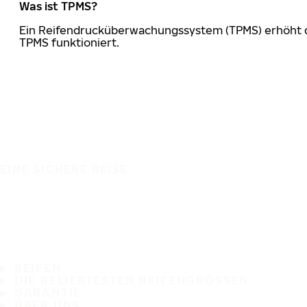
Was ist TPMS?
Ein Reifendrucküberwachungssystem (TPMS) erhöht die
TPMS funktioniert.
EINE SICHERE REISE
REIFEN
DIE BELIEBTESTEN REIFENGRÖSSEN
GARANTIE
ÜBER UNS