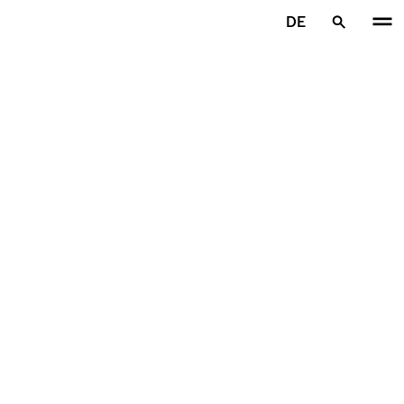
Zum Hauptinhalt springen
DE
Startseite