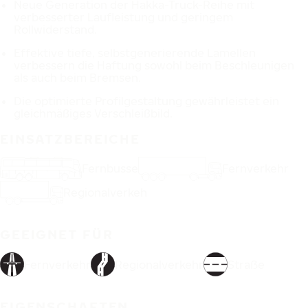
Neue Generation der Hakka-Truck-Reihe mit
verbesserter Laufleistung und geringem
Rollwiderstand.
Effektive tiefe, selbstgenerierende Lamellen
verbessern die Haftung sowohl beim Beschleunigen
als auch beim Bremsen.
Die optimierte Profilgestaltung gewährleistet ein
gleichmäßiges Verschleißbild.
EINSATZBEREICHE
Fernbusse
Fernverkehr
Regionalverkeh
GEEIGNET FÜR
Fernverkehr
Regionalverkehr
Straẞe
EIGENSCHAFTEN