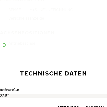
3PMSF
M+S- KENNZEICHNUNG
Verschleissanzeige
ACHSENPOSITIONEN
Antriebsachse
TECHNISCHE DATEN
Reifengrößen