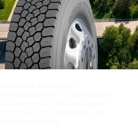
Entworfen in Finnland
Allwetter-Reifen für
Antriebsachsen – verbesserte
Haftung und gleichmäßiger
Verschleiß für den Fern- und
Regionalverkehr