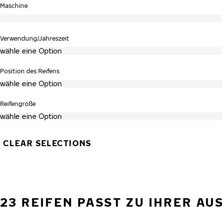
Suche überspringen und zur Reifenliste gehen
Maschine
Verwendung/Jahreszeit
Position des Reifens
Reifengröße
CLEAR SELECTIONS
23 REIFEN PASST ZU IHRER A