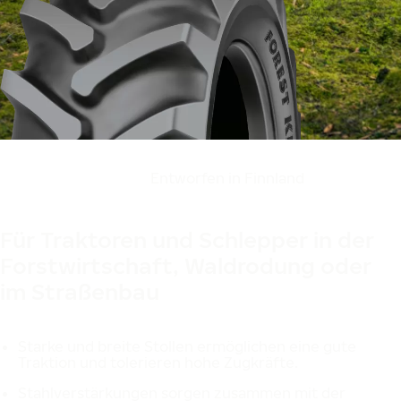
Hergestellt in Finnland
Entworfen in Finnland
Für Traktoren und Schlepper in der
Forstwirtschaft, Waldrodung oder
im Straßenbau
Starke und breite Stollen ermöglichen eine gute
Traktion und tolerieren hohe Zugkräfte.
Stahlverstärkungen sorgen zusammen mit der