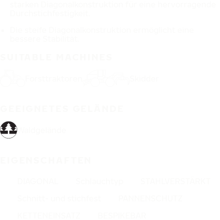
starken Diagonalkonstruktion für eine hervorragende
Durchstichfestigkeit.
Die steife Diagonalkonstruktion ermöglicht eine
bessere Stabilität.
SUITABLE MACHINES
Forsttraktoren
Skidder
GEEIGNETES GELÄNDE
Waldgelände
EIGENSCHAFTEN
DIAGONAL
Schlauchtyp
STAHLVERSTÄRKT
Schnitt- und stichfest
PANNENSCHUTZ
KETTENEINSATZ
BESPIKEBAR